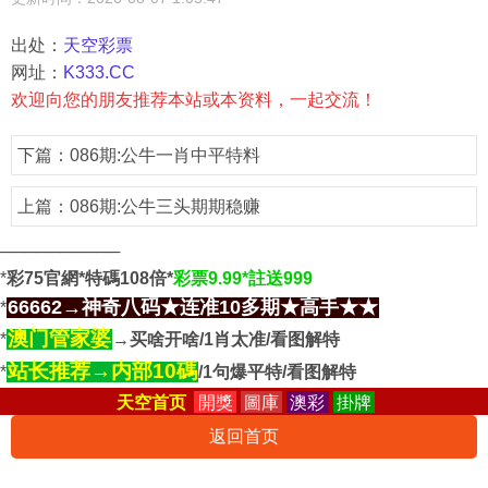
出处：
天空彩票
网址：
K333.CC
欢迎向您的朋友推荐本站或本资料，一起交流！
下篇：
086期:公牛一肖中平特料
上篇：
086期:公牛三头期期稳赚
──────────
*
彩75官網*特碼108倍*
彩票9.99*註送999
66662→神奇八码★连准10多期★高手★★
*
澳门管家婆
*
→买啥开啥/1肖太准/看图解特
站长推荐→内部10碼
*
/1句爆平特/看图解特
天空首页
開獎
圖庫
澳彩
掛牌
返回首页