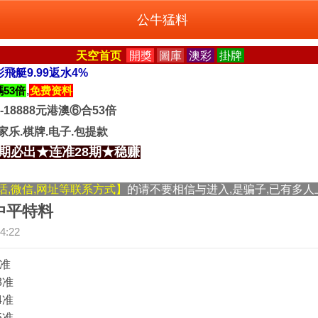
公牛猛料
天空首页
開獎
圖庫
澳彩
掛牌
彩飛艇9.99返水4%
53倍
,
免费资料
8-18888元港澳⑥合53倍
百家乐.棋牌.电子.包提款
三期必出★连准28期★稳赚
话,微信,网址等联系方式】
的请不要相信与进入,是骗子,已有多人
肖中平特料
4:22
?准
8准
4准
5准