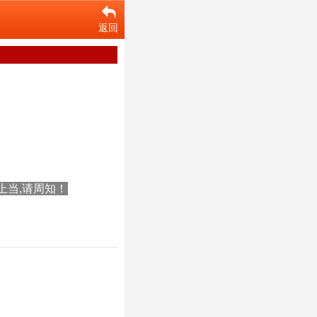
返回
上当,请周知！