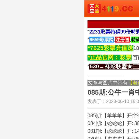
*
2231彩票特碼99倍時
*
9659彩票网
,
注册送
,
特碼
*7625彩票充值送
1
*正品官网：彩票
.
530→祥彩联盟★
*
──────────
文章与图片中带有
【电
085期:公牛一
发表于：2023-06-10 16:0
085期:【羊羊羊】开:?
084期:【蛇蛇蛇】开: 3
081期:【蛇蛇蛇】开: 1
080期:【虎虎虎】开: 0