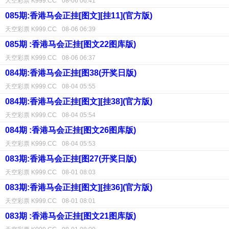
天空彩票 K999.CC
08-06 06:41
085期:香港马会正挂[图文][挂11](官方版)
天空彩票 K999.CC
08-06 06:39
085期 :香港马会正挂[图文22图库版)
天空彩票 K999.CC
08-06 06:37
084期:香港马会正挂[图38(开奖日版)
天空彩票 K999.CC
08-04 05:55
084期:香港马会正挂[图文][挂38](官方版)
天空彩票 K999.CC
08-04 05:54
084期 :香港马会正挂[图文26图库版)
天空彩票 K999.CC
08-04 05:53
083期:香港马会正挂[图27(开奖日版)
天空彩票 K999.CC
08-01 08:03
083期:香港马会正挂[图文][挂36](官方版)
天空彩票 K999.CC
08-01 08:01
083期 :香港马会正挂[图文21图库版)