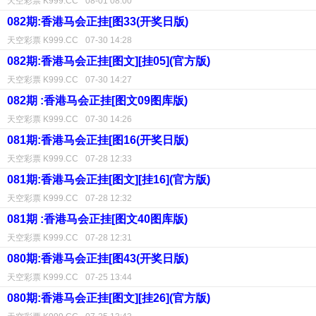
天空彩票 K999.CC
08-01 08:00
082期:香港马会正挂[图33(开奖日版)
天空彩票 K999.CC
07-30 14:28
082期:香港马会正挂[图文][挂05](官方版)
天空彩票 K999.CC
07-30 14:27
082期 :香港马会正挂[图文09图库版)
天空彩票 K999.CC
07-30 14:26
081期:香港马会正挂[图16(开奖日版)
天空彩票 K999.CC
07-28 12:33
081期:香港马会正挂[图文][挂16](官方版)
天空彩票 K999.CC
07-28 12:32
081期 :香港马会正挂[图文40图库版)
天空彩票 K999.CC
07-28 12:31
080期:香港马会正挂[图43(开奖日版)
天空彩票 K999.CC
07-25 13:44
080期:香港马会正挂[图文][挂26](官方版)