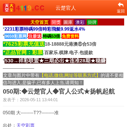
云楚官人
返回
天空首页
開獎
圖庫
澳彩
掛牌
*
2231彩票特碼99倍時彩飛艇9.99返水4%
*
9659彩票网
,
注册送
,
特碼53倍
,
免费资料
*7625彩票充值送
18-18888元港澳⑥合53倍
*正品官网：彩票
.百家乐.棋牌.电子.包提款
530→祥彩联盟★三期必出★连准28期★稳赚
*
──────────
文章与图片中带有
【电话,微信,网址等联系方式】
的请不要相
信与进入,是骗子,已有多人上当,请周知！
050期:◆云楚官人◆官人公式★扬帆起航
发表于：2026-05-11 13:44:01
050期 大---------T??---------准
出处：
天空彩票