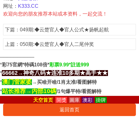
网址：
K333.CC
欢迎向您的朋友推荐本站或本资料，一起交流！
下篇：
049期:◆云楚官人◆官人公式★扬帆起航
上篇：
050期:◆云楚官人◆官人二尾仲奖
──────────
*
彩75官網*特碼108倍*
彩票9.99*註送999
66662→神奇八码★连准10多期★高手★★
*
澳门管家婆
*
→买啥开啥/1肖太准/看图解特
站长推荐→内部10碼
*
/1句爆平特/看图解特
天空首页
開獎
圖庫
澳彩
掛牌
返回首页