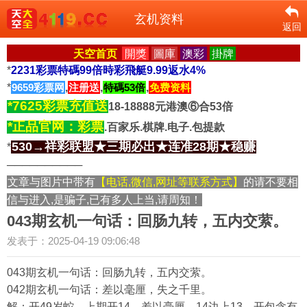
玄机资料
返回
天空首页
開獎
圖庫
澳彩
掛牌
*
2231彩票特碼99倍時彩飛艇9.99返水4%
*
9659彩票网
,
注册送
,
特碼53倍
,
免费资料
*7625彩票充值送
18-18888元港澳⑥合53倍
*正品官网：彩票
.百家乐.棋牌.电子.包提款
530→祥彩联盟★三期必出★连准28期★稳赚
*
──────────
文章与图片中带有
【电话,微信,网址等联系方式】
的请不要相
信与进入,是骗子,已有多人上当,请周知！
043期玄机一句话：回肠九转，五内交萦。
发表于：2025-04-19 09:06:48
043期玄机一句话：回肠九转，五内交萦。
042期玄机一句话：差以毫厘，失之千里。
解：开49岁蛇。上期开14，差以毫厘，14边上13，开包含有