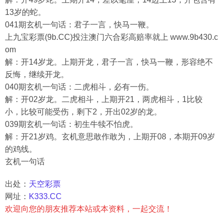
13岁的蛇。
041期玄机一句话：君子一言，快马一鞭。
上九宝彩票(9b.CC)投注澳门六合彩高赔率就上 www.9b430.c
om
解：开14岁龙。上期开龙，君子一言，快马一鞭，形容绝不
反悔，继续开龙。
040期玄机一句话：二虎相斗，必有一伤。
解：开02岁龙。二虎相斗，上期开21，两虎相斗，1比较
小，比较可能受伤，剩下2，开出02岁的龙。
039期玄机一句话：初生牛犊不怕虎。
解：开21岁鸡。玄机意思敢作敢为，上期开08，本期开09岁
的鸡线。
玄机一句话
出处：
天空彩票
网址：
K333.CC
欢迎向您的朋友推荐本站或本资料，一起交流！