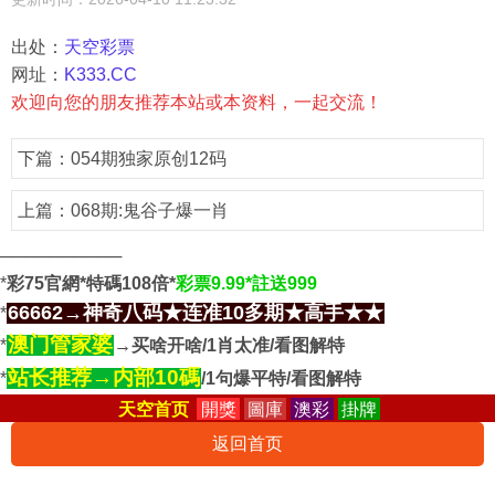
出处：
天空彩票
网址：
K333.CC
欢迎向您的朋友推荐本站或本资料，一起交流！
下篇：
054期独家原创12码
上篇：
068期:鬼谷子爆一肖
──────────
*
彩75官網*特碼108倍*
彩票9.99*註送999
66662→神奇八码★连准10多期★高手★★
*
澳门管家婆
*
→买啥开啥/1肖太准/看图解特
站长推荐→内部10碼
*
/1句爆平特/看图解特
天空首页
開獎
圖庫
澳彩
掛牌
返回首页