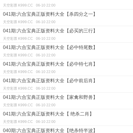
天空彩票 K999.CC
06-10 22:00
041期:六合宝典正版资料大全【杀四分之一】
天空彩票 K999.CC
06-10 22:00
041期:六合宝典正版资料大全【必买的三行】
天空彩票 K999.CC
06-10 22:00
041期:六合宝典正版资料大全【必中特尾数】
天空彩票 K999.CC
06-10 22:00
041期:六合宝典正版资料大全【必中特七肖】
天空彩票 K999.CC
06-10 22:00
041期:六合宝典正版资料大全【必中前后肖】
天空彩票 K999.CC
06-10 22:00
041期:六合宝典正版资料大全【家禽和野兽】
天空彩票 K999.CC
06-10 22:00
041期:六合宝典正版资料大全【 绝杀二肖】
天空彩票 K999.CC
06-10 22:00
040期:六合宝典正版资料大全【绝杀特半波】