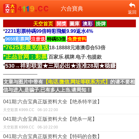
六合寶典
返回
天空首页
開獎
圖庫
澳彩
掛牌
*
2231彩票特碼99倍時彩飛艇9.99返水4%
*
9659彩票网
,
注册送
,
特碼53倍
,
免费资料
*7625彩票充值送
18-18888元港澳⑥合53倍
*正品官网：彩票
.百家乐.棋牌.电子.包提款
530→祥彩联盟★三期必出★连准28期★稳赚
*
──────────
文章与图片中带有
【电话,微信,网址等联系方式】
的请不要相
信与进入,是骗子,已有多人上当,请周知！
041期:六合宝典正版资料大全【绝杀特半波】
天空彩票 K999.CC
06-10 22:00
041期:六合宝典正版资料大全【绝杀一尾】
天空彩票 K999.CC
06-10 22:00
041期:六合宝典正版资料大全【特码的合数】