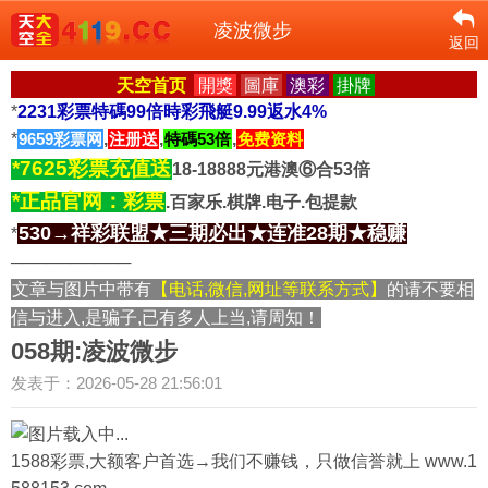
凌波微步
返回
天空首页
開獎
圖庫
澳彩
掛牌
*
2231彩票特碼99倍時彩飛艇9.99返水4%
*
9659彩票网
,
注册送
,
特碼53倍
,
免费资料
*7625彩票充值送
18-18888元港澳⑥合53倍
*正品官网：彩票
.百家乐.棋牌.电子.包提款
530→祥彩联盟★三期必出★连准28期★稳赚
*
──────────
文章与图片中带有
【电话,微信,网址等联系方式】
的请不要相
信与进入,是骗子,已有多人上当,请周知！
058期:凌波微步
发表于：2026-05-28 21:56:01
1588彩票,大额客户首选→我们不赚钱，只做信誉就上 www.1