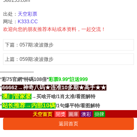
588153.com
出处：
天空彩票
网址：
K333.CC
欢迎向您的朋友推荐本站或本资料，一起交流！
下篇：
057期:凌波微步
上篇：
059期:凌波微步
──────────
*
彩75官網*特碼108倍*
彩票9.99*註送999
66662→神奇八码★连准10多期★高手★★
*
澳门管家婆
*
→买啥开啥/1肖太准/看图解特
站长推荐→内部10碼
*
/1句爆平特/看图解特
天空首页
開獎
圖庫
澳彩
掛牌
返回首页