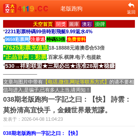
老版跑狗
返回
天空首页
開獎
圖庫
澳彩
掛牌
*
2231彩票特碼99倍時彩飛艇9.99返水4%
*
9659彩票网
,
注册送
,
特碼53倍
,
免费资料
*7625彩票充值送
18-18888元港澳⑥合53倍
*正品官网：彩票
.百家乐.棋牌.电子.包提款
530→祥彩联盟★三期必出★连准28期★稳赚
*
──────────
文章与图片中带有
【电话,微信,网址等联系方式】
的请不要相
信与进入,是骗子,已有多人上当,请周知！
038期老版跑狗一字記之曰：【快】 詩雲：
莫扮清高宜快手，金錢世界最荒謬。
发表于：2026-04-08 11:04:23
038期老版跑狗一字記之曰：【快】