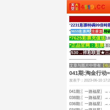
*
2231彩票特碼99倍時
*
9659彩票网
,
注册送
,
特碼
*7625彩票充值送
1
*正品官网：彩票
.
530→祥彩联盟★
*
──────────
文章与图片中带有
【电
041期:淘金行
发表于：2023-06-10 17:2
041期:〖一路福星〗
038期:〖一路福星〗
036期:〖一路福星〗
034期:〖一路福星〗