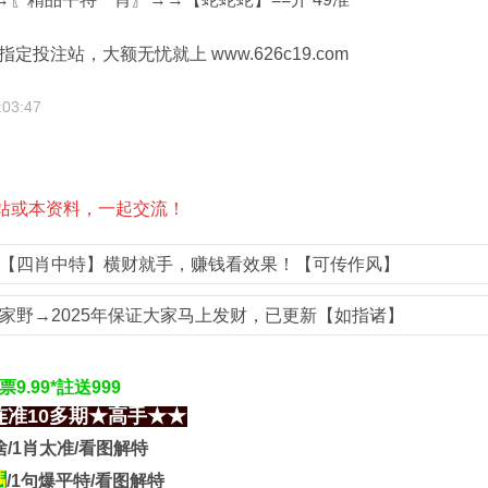
定投注站，大额无忧就上 www.626c19.com
03:47
站或本资料，一起交流！
作风【四肖中特】横财就手，赚钱看效果！【可传作风】
诸→家野→2025年保证大家马上发财，已更新【如指诸】
票9.99*註送999
★连准10多期★高手★★
/1肖太准/看图解特
碼
/1句爆平特/看图解特