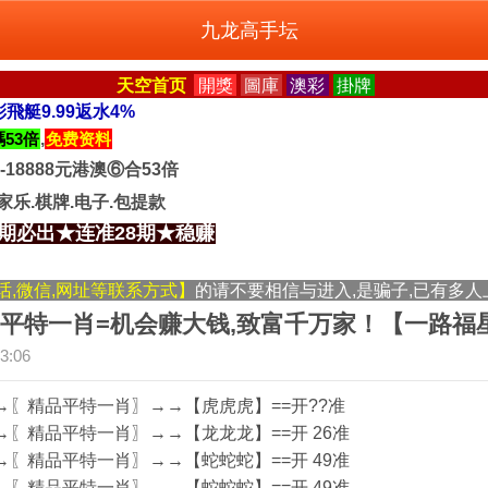
九龙高手坛
天空首页
開獎
圖庫
澳彩
掛牌
彩飛艇9.99返水4%
53倍
,
免费资料
8-18888元港澳⑥合53倍
百家乐.棋牌.电子.包提款
三期必出★连准28期★稳赚
话,微信,网址等联系方式】
的请不要相信与进入,是骗子,已有多人
动=平特一肖=机会赚大钱,致富千万家！【一路福
3:06
→→〖精品平特一肖〗→→【虎虎虎】==开??准
→→〖精品平特一肖〗→→【龙龙龙】==开 26准
→→〖精品平特一肖〗→→【蛇蛇蛇】==开 49准
→→〖精品平特一肖〗→→【蛇蛇蛇】==开 49准