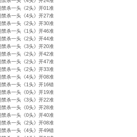
期禁杀一头《4头》开24准
期禁杀一头《2头》开01准
期禁杀一头《4头》开27准
期禁杀一头《2头》开30准
期禁杀一头《1头》开46准
期禁杀一头《2头》开44准
期禁杀一头《3头》开20准
期禁杀一头《2头》开42准
期禁杀一头《2头》开47准
期禁杀一头《2头》开33准
期禁杀一头《4头》开08准
期禁杀一头《1头》开16错
期禁杀一头《0头》开19准
期禁杀一头《3头》开22准
期禁杀一头《0头》开28准
期禁杀一头《0头》开40准
期禁杀一头《2头》开08准
期禁杀一头《4头》开49错