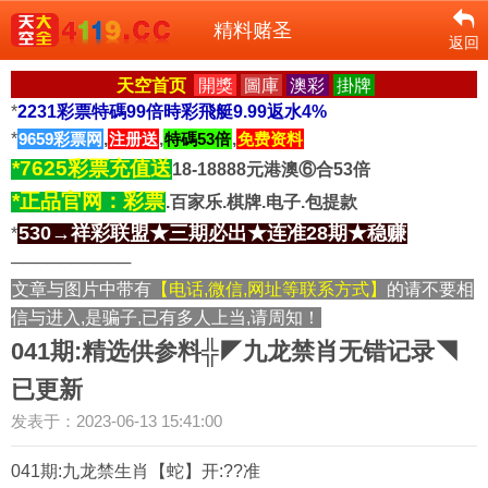
精料赌圣
返回
天空首页
開獎
圖庫
澳彩
掛牌
*
2231彩票特碼99倍時彩飛艇9.99返水4%
*
9659彩票网
,
注册送
,
特碼53倍
,
免费资料
*7625彩票充值送
18-18888元港澳⑥合53倍
*正品官网：彩票
.百家乐.棋牌.电子.包提款
530→祥彩联盟★三期必出★连准28期★稳赚
*
──────────
文章与图片中带有
【电话,微信,网址等联系方式】
的请不要相
信与进入,是骗子,已有多人上当,请周知！
041期:精选供参料╬◤九龙禁肖无错记录◥
已更新
发表于：2023-06-13 15:41:00
041期:九龙禁生肖【蛇】开:??准