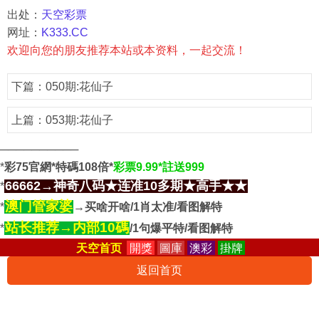
出处：
天空彩票
网址：
K333.CC
欢迎向您的朋友推荐本站或本资料，一起交流！
下篇：
050期:花仙子
上篇：
053期:花仙子
──────────
*
彩75官網*特碼108倍*
彩票9.99*註送999
66662→神奇八码★连准10多期★高手★★
*
澳门管家婆
*
→买啥开啥/1肖太准/看图解特
站长推荐→内部10碼
*
/1句爆平特/看图解特
天空首页
開獎
圖庫
澳彩
掛牌
返回首页