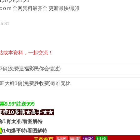
1,37,28,31,25
 k.c o m 全网资料最齐全 更新最快/最准
5:31
站或本资料，一起交流！
◆3俏(免费造福彩民你会错过)
◆旺大鲜1俏(免费胜收费)奇准无比
票9.99*註送999
★连准10多期★高手★★
/1肖太准/看图解特
碼
/1句爆平特/看图解特
天空首页
開獎
圖庫
澳彩
掛牌