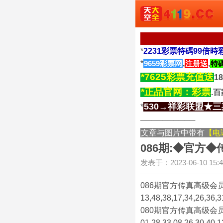
*
2231彩票特碼99倍時
*
9659彩票网
,
注册送
,
特碼
*7625彩票充值送
1
*正品官网：彩票
.
530→祥彩联盟★
*
──────────
文章与图片中带有
【电
086期:◆官方
发表于：2023-06-10 15:4
086期官方传真高级会
13,48,38,17,34,26,36,3
080期官方传真高级会
01,28,33,08,26,30,40,1