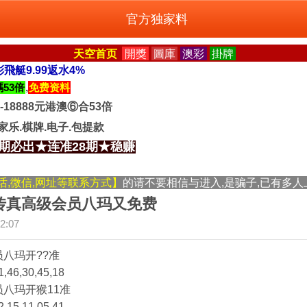
官方独家料
天空首页
開獎
圖庫
澳彩
掛牌
彩飛艇9.99返水4%
53倍
,
免费资料
8-18888元港澳⑥合53倍
百家乐.棋牌.电子.包提款
三期必出★连准28期★稳赚
话,微信,网址等联系方式】
的请不要相信与进入,是骗子,已有多人
◆传真高级会员八玛又免费
2:07
员八玛开??准
1,46,30,45,18
员八玛开猴11准
2,15,11,05,41