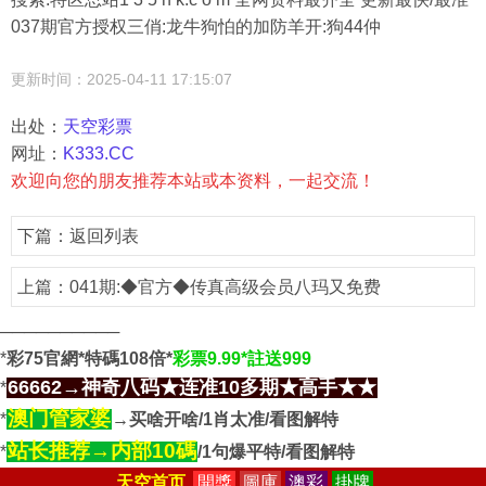
037期官方授权三俏:龙牛狗怕的加防羊开:狗44仲
更新时间：2025-04-11 17:15:07
出处：
天空彩票
网址：
K333.CC
欢迎向您的朋友推荐本站或本资料，一起交流！
下篇：
返回列表
上篇：
041期:◆官方◆传真高级会员八玛又免费
──────────
*
彩75官網*特碼108倍*
彩票9.99*註送999
66662→神奇八码★连准10多期★高手★★
*
澳门管家婆
*
→买啥开啥/1肖太准/看图解特
站长推荐→内部10碼
*
/1句爆平特/看图解特
天空首页
開獎
圖庫
澳彩
掛牌