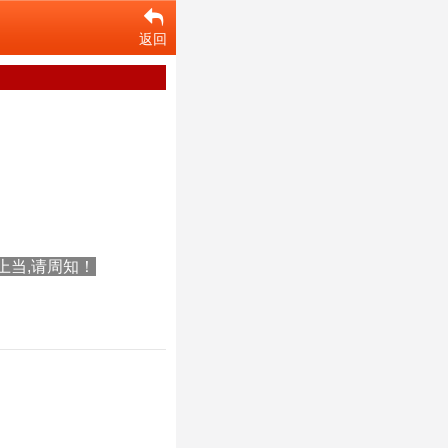
返回
上当,请周知！