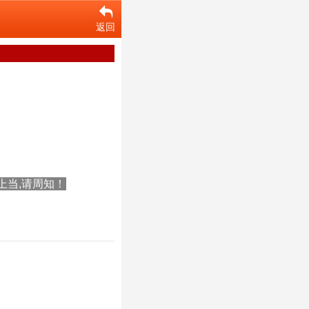
返回
上当,请周知！