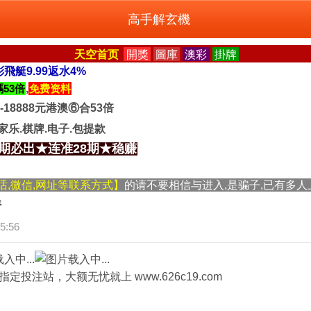
高手解玄機
天空首页
開獎
圖庫
澳彩
掛牌
彩飛艇9.99返水4%
53倍
,
免费资料
8-18888元港澳⑥合53倍
百家乐.棋牌.电子.包提款
三期必出★连准28期★稳赚
话,微信,网址等联系方式】
的请不要相信与进入,是骗子,已有多人
情
5:56
定投注站，大额无忧就上 www.626c19.com