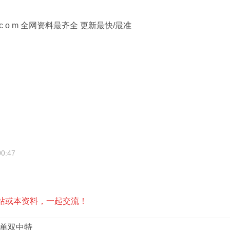
 k.c o m 全网资料最齐全 更新最快/最准
0:47
站或本资料，一起交流！
证单双中特