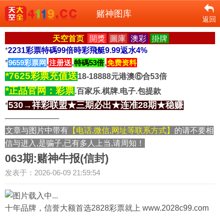
赌神图库
返回
天空首页
開獎
圖庫
澳彩
掛牌
*
2231彩票特碼99倍時彩飛艇9.99返水4%
*
9659彩票网
,
注册送
,
特碼53倍
,
免费资料
*7625彩票充值送
18-18888元港澳⑥合53倍
*正品官网：彩票
.百家乐.棋牌.电子.包提款
530→祥彩联盟★三期必出★连准28期★稳赚
*
──────────
文章与图片中带有
【电话,微信,网址等联系方式】
的请不要相
信与进入,是骗子,已有多人上当,请周知！
063期:赌神牛报(信封)
发表于：2026-06-09 21:59:54
十年品牌，信誉大额首选2828彩票就上 www.2028c99.com