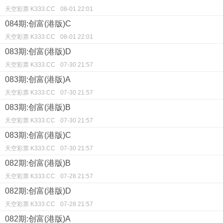
天空彩票 K333.CC
08-01 22:01
084期:创富(港版)C
天空彩票 K333.CC
08-01 22:01
083期:创富(港版)D
天空彩票 K333.CC
07-30 21:57
083期:创富(港版)A
天空彩票 K333.CC
07-30 21:57
083期:创富(港版)B
天空彩票 K333.CC
07-30 21:57
083期:创富(港版)C
天空彩票 K333.CC
07-30 21:57
082期:创富(港版)B
天空彩票 K333.CC
07-28 21:57
082期:创富(港版)D
天空彩票 K333.CC
07-28 21:57
082期:创富(港版)A