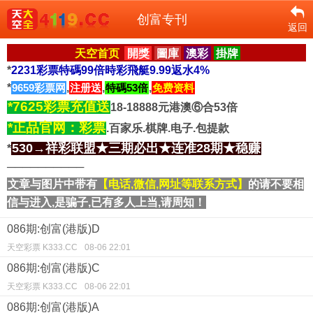
创富专刊
返回
天空首页
開獎
圖庫
澳彩
掛牌
*
2231彩票特碼99倍時彩飛艇9.99返水4%
*
9659彩票网
,
注册送
,
特碼53倍
,
免费资料
*7625彩票充值送
18-18888元港澳⑥合53倍
*正品官网：彩票
.百家乐.棋牌.电子.包提款
530→祥彩联盟★三期必出★连准28期★稳赚
*
──────────
文章与图片中带有
【电话,微信,网址等联系方式】
的请不要相
信与进入,是骗子,已有多人上当,请周知！
086期:创富(港版)D
天空彩票 K333.CC
08-06 22:01
086期:创富(港版)C
天空彩票 K333.CC
08-06 22:01
086期:创富(港版)A